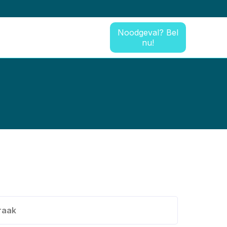
Noodgeval? Bel
nu!
raak