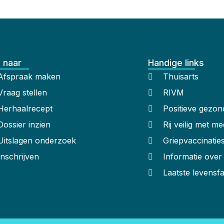
 naar
Handige links
Afspraak maken
Thuisarts
Vraag stellen
RIVM
Herhaalrecept
Positieve gezon
Dossier inzien
Rij veilig met me
Uitslagen onderzoek
Griepvaccinatie
Inschrijven
Informatie ove
Laatste levensf