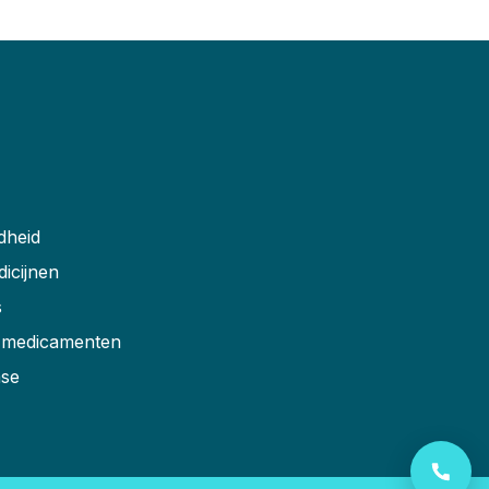
dheid
dicijnen
s
r medicamenten
ase