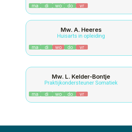
ma
di
wo
do
vr
Mw. A. Heeres
Huisarts in opleiding
ma
di
wo
do
vr
Mw. L. Kelder-Bontje
Praktijkondersteuner Somatiek
ma
di
wo
do
vr