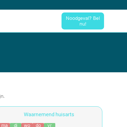
Noodgeval? Bel
nu!
jn.
Waarnemend huisarts
ma
di
wo
do
vr