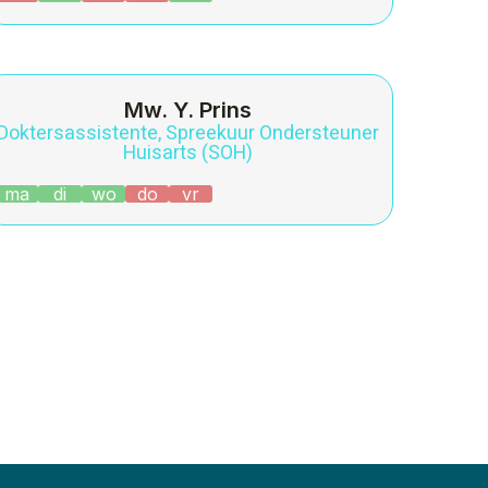
Mw. Y. Prins
Doktersassistente, Spreekuur Ondersteuner
Huisarts (SOH)
ma
di
wo
do
vr