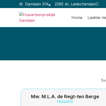
Damlaan 31A
2265 AL Leidschendam
Home
Laatste n
Be
Mw. M.L.A. de Regt-ten Berge
Huisarts