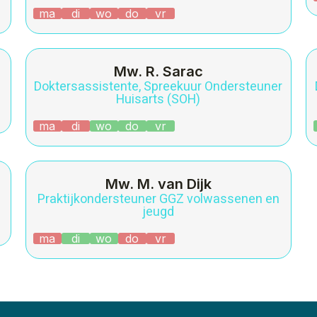
ma
di
wo
do
vr
Mw. R. Sarac
Doktersassistente, Spreekuur Ondersteuner
Huisarts (SOH)
ma
di
wo
do
vr
Mw. M. van Dijk
Praktijkondersteuner GGZ volwassenen en
jeugd
ma
di
wo
do
vr